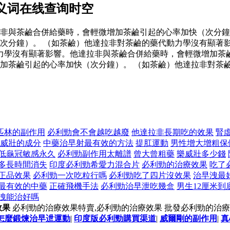
义词在线查询时空
非與茶鹼合併給藥時，會輕微增加茶鹼引起的心率加快（次分鐘
次分鐘）。 （如茶鹼）他達拉非對茶鹼的藥代動力學沒有顯著
力學沒有顯著影響。他達拉非與茶鹼合併給藥時，會輕微增加茶鹼
加茶鹼引起的心率加快（次分鐘）。 （如茶鹼）他達拉非對茶
匹林的副作用
必利勁會不會越吃越廢
他達拉非長期吃的效果
腎
威壯的成分
中藥治早射最有效的方法
提肛運動
男性增大增粗保
低龜冠敏感永久
必利勁副作用太離譜
曾大曾粗藥
樂威壯多少錢
多長時間消失
印度必利勁希愛力混合片
必利勁的治療效果
吃了
正品效果
必利勁一次吃粒行嗎
必利勁吃了四片沒效果
治早洩最
最有效的中藥
正確飛機手法
必利勁治早泄吃幾盒
男生12厘米到
洩能治好嗎
效果
必利勁的治療效果特賣,必利勁的治療效果 批發必利勁的治療
怎麼鍛煉治早迣運動
|
印度版必利勁購買渠道
|
威爾剛的副作用
|
真