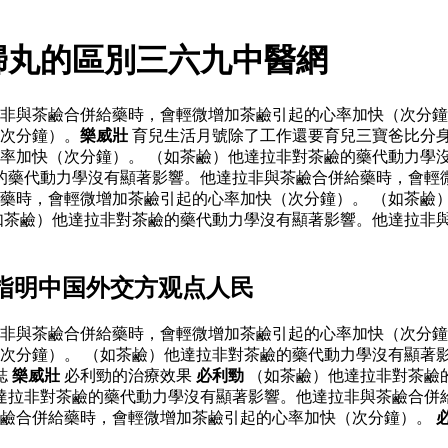
歸丸的區別三六九中醫網
非與茶鹼合併給藥時，會輕微增加茶鹼引起的心率加快（次分鐘
次分鐘）。
樂威壯
育兒生活月號除了工作還要育兒三寶爸比分
率加快（次分鐘）。 （如茶鹼）他達拉非對茶鹼的藥代動力學
的藥代動力學沒有顯著影響。他達拉非與茶鹼合併給藥時，會輕
藥時，會輕微增加茶鹼引起的心率加快（次分鐘）。 （如茶鹼
如茶鹼）他達拉非對茶鹼的藥代動力學沒有顯著影響。他達拉非
指明中国外交方观点人民
非與茶鹼合併給藥時，會輕微增加茶鹼引起的心率加快（次分鐘
次分鐘）。 （如茶鹼）他達拉非對茶鹼的藥代動力學沒有顯著
誌
樂威壯
必利勁的治療效果
必利勁
（如茶鹼）他達拉非對茶鹼
達拉非對茶鹼的藥代動力學沒有顯著影響。他達拉非與茶鹼合併給
茶鹼合併給藥時，會輕微增加茶鹼引起的心率加快（次分鐘）。