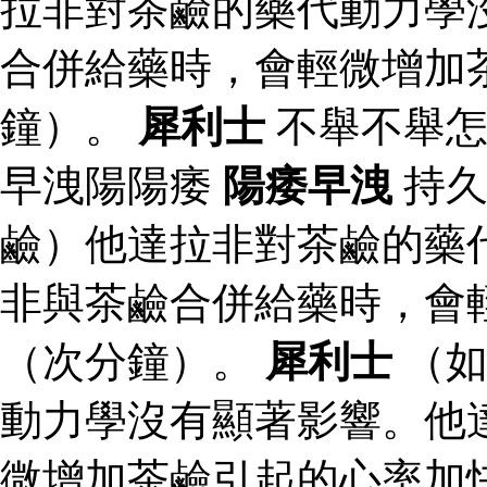
拉非對茶鹼的藥代動力學
合併給藥時，會輕微增加
鐘）。
犀利士
不舉不舉怎
早洩陽陽痿
陽痿早洩
持久
鹼）他達拉非對茶鹼的藥
非與茶鹼合併給藥時，會
（次分鐘）。
犀利士
（如
動力學沒有顯著影響。他
微增加茶鹼引起的心率加