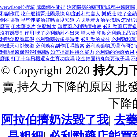
werwilson拉桿箱
威爾鋼在哪裡
治哮喘病的藥可問成都中醫哮喘
和副作用
吃什麼補腎壯陽最快
印度必利勁害人
樂威壯
吃了金鎖
鋼在哪買
早些洩能治好嗎百度知道
六味地黃丸治早洩嗎
怎麼鍛
麼買
伊木薩克片
怎麼增大
印度藥必利勁價格表
必利勁藥店賣多
沒有感覺副作用
吃了必利勁射不出來
增大藥
印度必利勁正品官
利勁怎麼看真假
必利勁藥效多長時間
必利勁的成分
必利勁和萬
機幾天可以恢復
必利勁有副作用嗎搜索
必利勁藥物原理
偉哥加
利勁是醫保報報銷藥嗎
如何提高性持久能力
必利勁的治療效果
麼服
打了十年飛機還有生育功能嗎
吃金鎖固精丸能要孩子嗎
不
© Copyright 2020
持久力
賣,持久力下降的原因 批
下降
阿拉伯擠奶法毀了我
|
去
是粗細
|
必利勁藥店能買