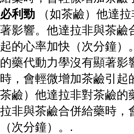
必利勁
（如茶鹼）他達拉
著影響。他達拉非與茶鹼
起的心率加快（次分鐘）
的藥代動力學沒有顯著影
時，會輕微增加茶鹼引起
茶鹼）他達拉非對茶鹼的
拉非與茶鹼合併給藥時，
（次分鐘）。.