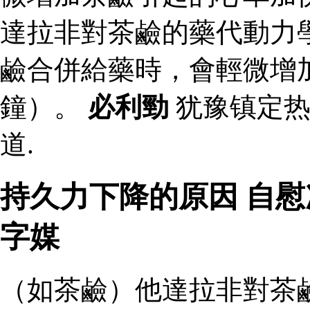
達拉非對茶鹼的藥代動力
鹼合併給藥時，會輕微增
鐘）。
必利勁
犹豫镇定热
道.
持久力下降的原因 自
字媒
（如茶鹼）他達拉非對茶