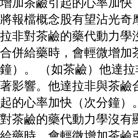
增加茶鹼引起的心率加快
將報檔概念股有望沾光奇
拉非對茶鹼的藥代動力學
合併給藥時，會輕微增加
鐘）。 （如茶鹼）他達
著影響。他達拉非與茶鹼
起的心率加快（次分鐘）
對茶鹼的藥代動力學沒有
給藥時，會輕微增加茶鹼