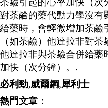
茶鹼引起的心率加快（次
對茶鹼的藥代動力學沒有
給藥時，會輕微增加茶鹼
（如茶鹼）他達拉非對茶
他達拉非與茶鹼合併給藥
加快（次分鐘）。.
必利勁
,
威爾鋼
,
犀利士
熱門文章：